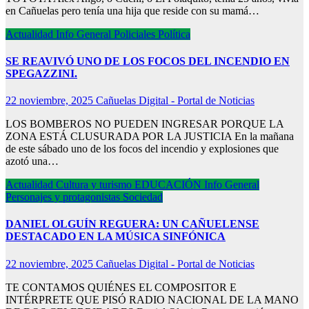
en Cañuelas pero tenía una hija que reside con su mamá…
Actualidad
Info General
Policiales
Política
SE REAVIVÓ UNO DE LOS FOCOS DEL INCENDIO EN
SPEGAZZINI.
22 noviembre, 2025
Cañuelas Digital - Portal de Noticias
LOS BOMBEROS NO PUEDEN INGRESAR PORQUE LA
ZONA ESTÁ CLUSURADA POR LA JUSTICIA En la mañana
de este sábado uno de los focos del incendio y explosiones que
azotó una…
Actualidad
Cultura y turismo
EDUCACIÓN
Info General
Personajes y protagonistas
Sociedad
DANIEL OLGUÍN REGUERA: UN CAÑUELENSE
DESTACADO EN LA MÚSICA SINFÓNICA
22 noviembre, 2025
Cañuelas Digital - Portal de Noticias
TE CONTAMOS QUIÉNES EL COMPOSITOR E
INTÉRPRETE QUE PISÓ RADIO NACIONAL DE LA MANO