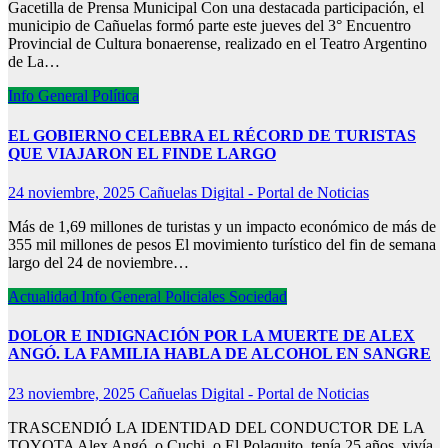
Gacetilla de Prensa Municipal Con una destacada participación, el
municipio de Cañuelas formó parte este jueves del 3° Encuentro
Provincial de Cultura bonaerense, realizado en el Teatro Argentino
de La…
Info General
Política
EL GOBIERNO CELEBRA EL RÉCORD DE TURISTAS
QUE VIAJARON EL FINDE LARGO
24 noviembre, 2025
Cañuelas Digital - Portal de Noticias
Más de 1,69 millones de turistas y un impacto económico de más de
355 mil millones de pesos El movimiento turístico del fin de semana
largo del 24 de noviembre…
Actualidad
Info General
Policiales
Sociedad
DOLOR E INDIGNACIÓN POR LA MUERTE DE ALEX
ANGÓ. LA FAMILIA HABLA DE ALCOHOL EN SANGRE
23 noviembre, 2025
Cañuelas Digital - Portal de Noticias
TRASCENDIÓ LA IDENTIDAD DEL CONDUCTOR DE LA
TOYOTA Alex Angó, o Cuchi, o El Polaquito, tenía 25 años, vivía