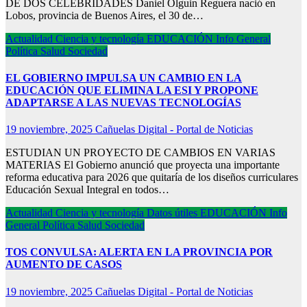
DE DOS CELEBRIDADES Daniel Olguin Reguera nació en
Lobos, provincia de Buenos Aires, el 30 de…
Actualidad
Ciencia y tecnología
EDUCACIÓN
Info General
Política
Salud
Sociedad
EL GOBIERNO IMPULSA UN CAMBIO EN LA
EDUCACIÓN QUE ELIMINA LA ESI Y PROPONE
ADAPTARSE A LAS NUEVAS TECNOLOGÍAS
19 noviembre, 2025
Cañuelas Digital - Portal de Noticias
ESTUDIAN UN PROYECTO DE CAMBIOS EN VARIAS
MATERIAS El Gobierno anunció que proyecta una importante
reforma educativa para 2026 que quitaría de los diseños curriculares
Educación Sexual Integral en todos…
Actualidad
Ciencia y tecnología
Datos útiles
EDUCACIÓN
Info
General
Política
Salud
Sociedad
TOS CONVULSA: ALERTA EN LA PROVINCIA POR
AUMENTO DE CASOS
19 noviembre, 2025
Cañuelas Digital - Portal de Noticias