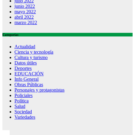
julio 2022
junio 2022
mayo 2022
abril 2022
marzo 2022
Categorías
Actualidad
Ciencia y tecnología
Cultura y turismo
Datos útiles
Deportes
EDUCACIÓN
Info General
Obras Públicas
Personajes y protagonistas
Policiales
Política
Salud
Sociedad
Variedades