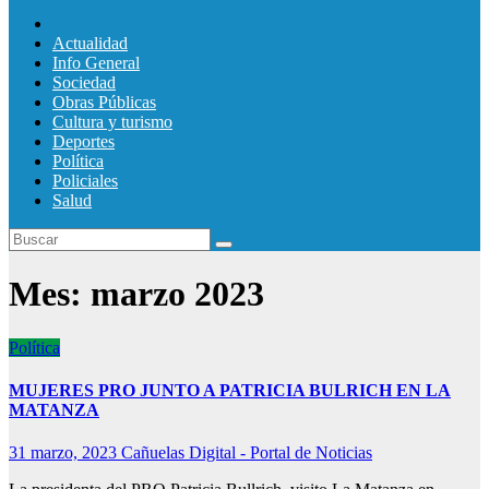
Actualidad
Info General
Sociedad
Obras Públicas
Cultura y turismo
Deportes
Política
Policiales
Salud
Mes:
marzo 2023
Política
MUJERES PRO JUNTO A PATRICIA BULRICH EN LA
MATANZA
31 marzo, 2023
Cañuelas Digital - Portal de Noticias