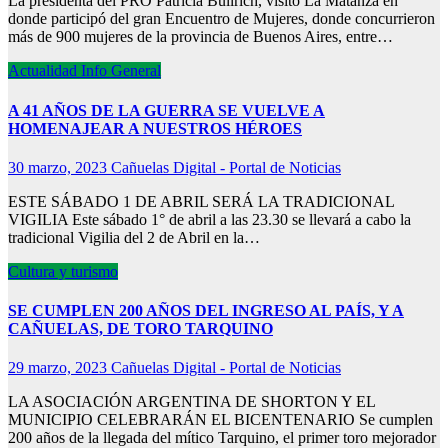
La presidenta del PRO Patricia Bullrich, visito La Matanza en
donde participó del gran Encuentro de Mujeres, donde concurrieron
más de 900 mujeres de la provincia de Buenos Aires, entre…
Actualidad
Info General
A 41 AÑOS DE LA GUERRA SE VUELVE A
HOMENAJEAR A NUESTROS HÉROES
30 marzo, 2023
Cañuelas Digital - Portal de Noticias
ESTE SÁBADO 1 DE ABRIL SERÁ LA TRADICIONAL
VIGILIA Este sábado 1° de abril a las 23.30 se llevará a cabo la
tradicional Vigilia del 2 de Abril en la…
Cultura y turismo
SE CUMPLEN 200 AÑOS DEL INGRESO AL PAÍS, Y A
CAÑUELAS, DE TORO TARQUINO
29 marzo, 2023
Cañuelas Digital - Portal de Noticias
LA ASOCIACIÓN ARGENTINA DE SHORTON Y EL
MUNICIPIO CELEBRARÁN EL BICENTENARIO Se cumplen
200 años de la llegada del mítico Tarquino, el primer toro mejorador