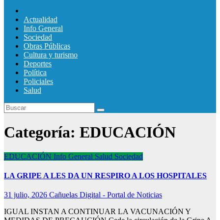
Actualidad
Info General
Sociedad
Obras Públicas
Cultura y turismo
Deportes
Política
Policiales
Salud
Categoría:
EDUCACIÓN
EDUCACIÓN
Info General
Salud
Sociedad
LA GRIPE A LES DA UN RESPIRO A LOS HOSPITALES
31 julio, 2026
Cañuelas Digital - Portal de Noticias
IGUAL INSTAN A CONTINUAR LA VACUNACIÓN Y