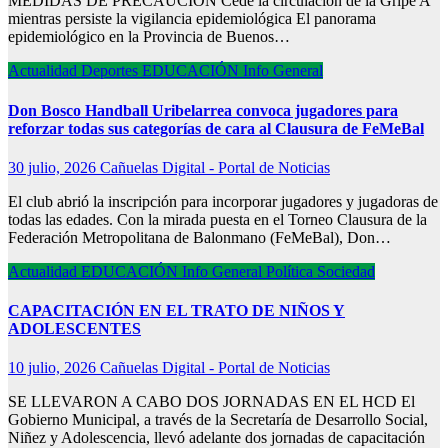
MEDIDAS DE PRECAUCIÓN Cede la circulación de la Gripe A
mientras persiste la vigilancia epidemiológica El panorama
epidemiológico en la Provincia de Buenos…
Actualidad
Deportes
EDUCACIÓN
Info General
Don Bosco Handball Uribelarrea convoca jugadores para
reforzar todas sus categorías de cara al Clausura de FeMeBal
30 julio, 2026
Cañuelas Digital - Portal de Noticias
El club abrió la inscripción para incorporar jugadores y jugadoras de
todas las edades. Con la mirada puesta en el Torneo Clausura de la
Federación Metropolitana de Balonmano (FeMeBal), Don…
Actualidad
EDUCACIÓN
Info General
Política
Sociedad
CAPACITACIÓN EN EL TRATO DE NIÑOS Y
ADOLESCENTES
10 julio, 2026
Cañuelas Digital - Portal de Noticias
SE LLEVARON A CABO DOS JORNADAS EN EL HCD El
Gobierno Municipal, a través de la Secretaría de Desarrollo Social,
Niñez y Adolescencia, llevó adelante dos jornadas de capacitación