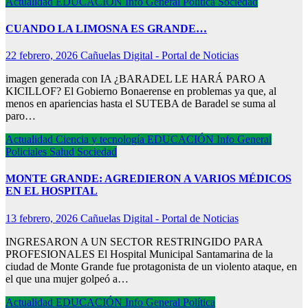
Actualidad
EDUCACIÓN
Info General
Política
Sociedad
CUANDO LA LIMOSNA ES GRANDE…
22 febrero, 2026
Cañuelas Digital - Portal de Noticias
imagen generada con IA ¿BARADEL LE HARÁ PARO A
KICILLOF? El Gobierno Bonaerense en problemas ya que, al
menos en apariencias hasta el SUTEBA de Baradel se suma al
paro…
Actualidad
Ciencia y tecnología
EDUCACIÓN
Info General
Policiales
Salud
Sociedad
MONTE GRANDE: AGREDIERON A VARIOS MÉDICOS
EN EL HOSPITAL
13 febrero, 2026
Cañuelas Digital - Portal de Noticias
INGRESARON A UN SECTOR RESTRINGIDO PARA
PROFESIONALES El Hospital Municipal Santamarina de la
ciudad de Monte Grande fue protagonista de un violento ataque, en
el que una mujer golpeó a…
Actualidad
EDUCACIÓN
Info General
Política