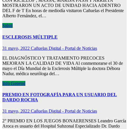
CON KICILLOF , MASSA, MARISA FASSI Y ARRIETA
MOSTRARON UN ACTO DE UNIDAD HACIA ADENTRO
DEL F de T En horas de mediodía visitaron Cañuelas el Presidente
Alberto Fernández, el…
Salud
ESCLEROSIS MÚLTIPLE
31 mayo, 2022
Cañuelas Digital - Portal de Noticias
EL DIAGNÓSTICO Y TRATAMIENTO PRECOCES
MEJORAN LA CALIDAD DE VIDA Al conmemorarse el 30 de
mayo el Día Mundial de la Esclerosis Múltiple la doctora Débora
Nadur, médica neuróloga del…
Info General
PREMIO EN FOTOGRAFÍA PARA UN USUARIO DEL
DARDO ROCHA
31 mayo, 2022
Cañuelas Digital - Portal de Noticias
2° PREMIO EN LOS JUEGOS BONAERENSES Leandro García
Aroca es usuario del Hospital Subzonal Especializado Dr. Dardo