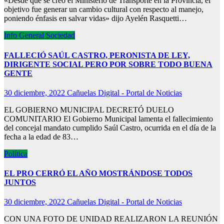
«Desde que se creó el Ministerio de Transporte en la Provincia, el
objetivo fue generar un cambio cultural con respecto al manejo,
poniendo énfasis en salvar vidas» dijo Ayelén Rasquetti…
Info General
Sociedad
FALLECIÓ SAÚL CASTRO, PERONISTA DE LEY,
DIRIGENTE SOCIAL PERO POR SOBRE TODO BUENA
GENTE
30 diciembre, 2022
Cañuelas Digital - Portal de Noticias
EL GOBIERNO MUNICIPAL DECRETÓ DUELO
COMUNITARIO El Gobierno Municipal lamenta el fallecimiento
del concejal mandato cumplido Saúl Castro, ocurrida en el día de la
fecha a la edad de 83…
Política
EL PRO CERRÓ EL AÑO MOSTRÁNDOSE TODOS
JUNTOS
30 diciembre, 2022
Cañuelas Digital - Portal de Noticias
CON UNA FOTO DE UNIDAD REALIZARON LA REUNIÓN