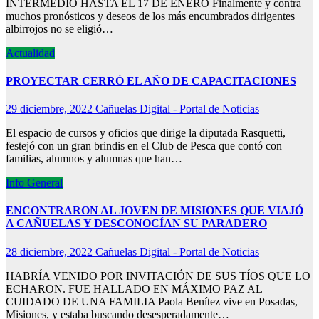
INTERMEDIO HASTA EL 17 DE ENERO Finalmente y contra
muchos pronósticos y deseos de los más encumbrados dirigentes
albirrojos no se eligió…
Actualidad
PROYECTAR CERRÓ EL AÑO DE CAPACITACIONES
29 diciembre, 2022
Cañuelas Digital - Portal de Noticias
El espacio de cursos y oficios que dirige la diputada Rasquetti,
festejó con un gran brindis en el Club de Pesca que contó con
familias, alumnos y alumnas que han…
Info General
ENCONTRARON AL JOVEN DE MISIONES QUE VIAJÓ
A CAÑUELAS Y DESCONOCÍAN SU PARADERO
28 diciembre, 2022
Cañuelas Digital - Portal de Noticias
HABRÍA VENIDO POR INVITACIÓN DE SUS TÍOS QUE LO
ECHARON. FUE HALLADO EN MÁXIMO PAZ AL
CUIDADO DE UNA FAMILIA Paola Benítez vive en Posadas,
Misiones, y estaba buscando desesperadamente…