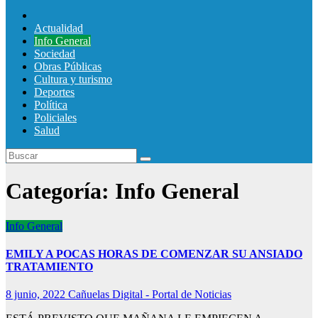
Actualidad
Info General
Sociedad
Obras Públicas
Cultura y turismo
Deportes
Política
Policiales
Salud
Categoría:
Info General
Info General
EMILY A POCAS HORAS DE COMENZAR SU ANSIADO
TRATAMIENTO
8 junio, 2022
Cañuelas Digital - Portal de Noticias