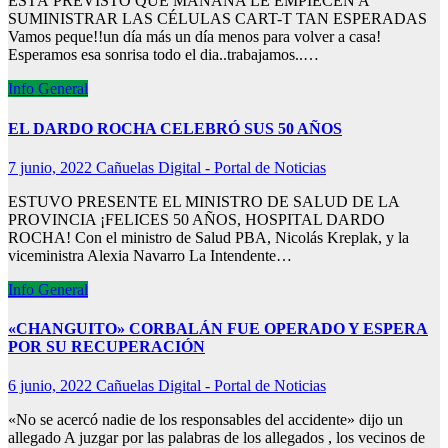
ESTÁ PREVISTO QUE MAÑANA LE EMPIECEN A
SUMINISTRAR LAS CÉLULAS CART-T TAN ESPERADAS
Vamos peque!!un día más un día menos para volver a casa!
Esperamos esa sonrisa todo el dia..trabajamos..…
Info General
EL DARDO ROCHA CELEBRÓ SUS 50 AÑOS
7 junio, 2022
Cañuelas Digital - Portal de Noticias
ESTUVO PRESENTE EL MINISTRO DE SALUD DE LA
PROVINCIA ¡FELICES 50 AÑOS, HOSPITAL DARDO
ROCHA! Con el ministro de Salud PBA, Nicolás Kreplak, y la
viceministra Alexia Navarro La Intendente…
Info General
«CHANGUITO» CORBALÁN FUE OPERADO Y ESPERA
POR SU RECUPERACIÓN
6 junio, 2022
Cañuelas Digital - Portal de Noticias
«No se acercó nadie de los responsables del accidente» dijo un
allegado A juzgar por las palabras de los allegados , los vecinos de