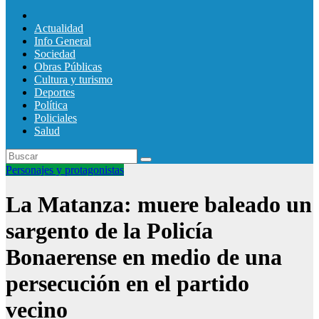
Actualidad
Info General
Sociedad
Obras Públicas
Cultura y turismo
Deportes
Política
Policiales
Salud
Personajes y protagonistas
La Matanza: muere baleado un
sargento de la Policía
Bonaerense en medio de una
persecución en el partido
vecino