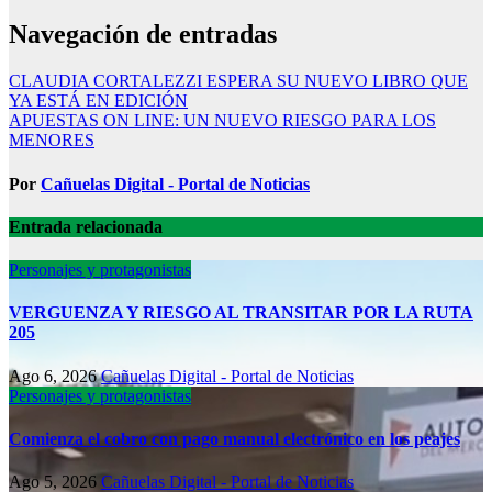
Navegación de entradas
CLAUDIA CORTALEZZI ESPERA SU NUEVO LIBRO QUE
YA ESTÁ EN EDICIÓN
APUESTAS ON LINE: UN NUEVO RIESGO PARA LOS
MENORES
Por
Cañuelas Digital - Portal de Noticias
Entrada relacionada
Personajes y protagonistas
VERGUENZA Y RIESGO AL TRANSITAR POR LA RUTA
205
Ago 6, 2026
Cañuelas Digital - Portal de Noticias
Personajes y protagonistas
Comienza el cobro con pago manual electrónico en los peajes
Ago 5, 2026
Cañuelas Digital - Portal de Noticias