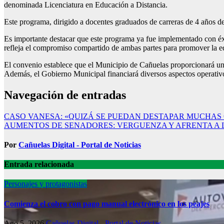
denominada Licenciatura en Educación a Distancia.
Este programa, dirigido a docentes graduados de carreras de 4 años d
Es importante destacar que este programa ya fue implementado con éxi
refleja el compromiso compartido de ambas partes para promover la edu
El convenio establece que el Municipio de Cañuelas proporcionará un
Además, el Gobierno Municipal financiará diversos aspectos operativo
Navegación de entradas
CASO VANESA: «QUIZÁ SE PUEDAN DESTAPAR MUCHAS 
AUMENTOS DE SENADORES: VERGUENZA Y AFRENTA A
Por
Cañuelas Digital - Portal de Noticias
Entrada relacionada
Personajes y protagonistas
Comienza el cobro con pago manual electrónico en los peajes
Ago 5, 2026
Cañuelas Digital - Portal de Noticias