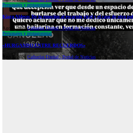
Personajes y protagonistas
Kiara Aldeco: De la emoción al escarnio viral y el caso de otra 
Ago 2, 2026
Cañuelas Digital - Portal de Noticias
Personajes y protagonistas
«HURGANDO ENTRE RECUERDOS»
Ago 1, 2026
Cañuelas Digital - Portal de Noticias