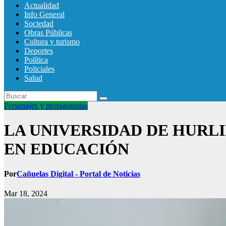
Actualidad
Info General
Sociedad
Obras Públicas
Cultura y turismo
Deportes
Política
Policiales
Salud
Personajes y protagonistas
LA UNIVERSIDAD DE HURL
EN EDUCACIÓN
Por
Cañuelas Digital - Portal de Noticias
Mar 18, 2024